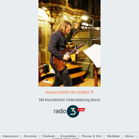
Konzert KEEP ON GOING
Mit freundlicher Unterstützung durch
:
Impressum
::
Konzerte
::
Festivals
::
Ensembles
::
Presse & Info
::
Werkliste
::
About
::